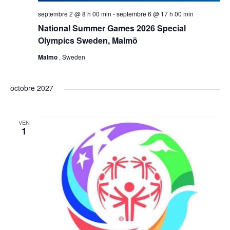
d
s
e
d
septembre 2 @ 8 h 00 min
-
septembre 6 @ 17 h 00 min
National Summer Games 2026 Special
a
e
t
Olympics Sweden, Malmö
t
v
e
Malmo
, Sweden
n
.
u
a
octobre 2027
e
v
s
VEN
1
i
É
g
v
a
è
t
n