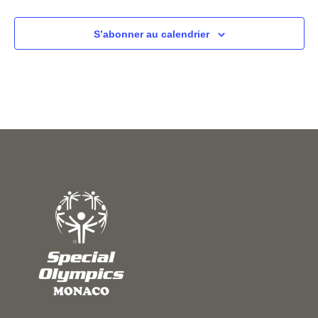
É
v
S’abonner au calendrier
è
n
e
m
e
n
t
s