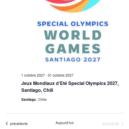
e
i
m
o
e
n
n
d
t
e
v
1 octobre 2027
-
31 octobre 2027
Jeux Mondiaux d’Eté Special Olympics 2027,
u
Santiago, Chili
e
Santiago
, Chile
s
Évènements
Aujourd’hui
suivants
Évènements
précédents