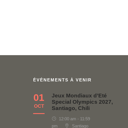
ÉVÈNEMENTS À VENIR
01
Jeux Mondiaux d’Eté
Special Olympics 2027,
OCT
Santiago, Chili
12:00 am - 11:59
pm
Santiago