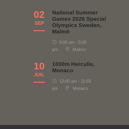
02
National Summer
Games 2026 Special
SEP
Olympics Sweden,
Malmö
8:00 am - 5:00
pm
Malmo
10
1000m Herculis,
Monaco
JUIL
12:00 am - 11:59
pm
Monaco