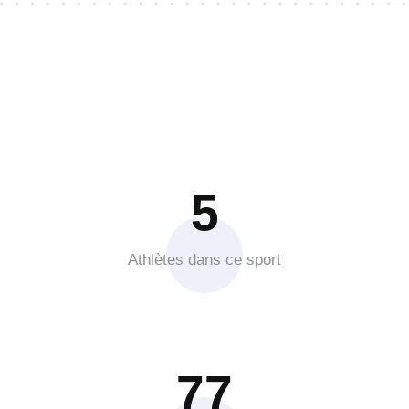
5
Athlètes dans ce sport
77