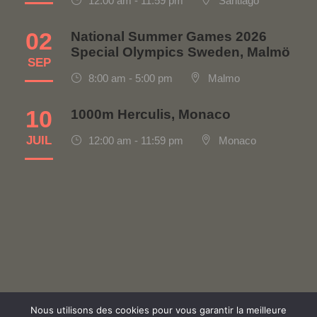
12:00 am - 11:59 pm
Santiago
02
National Summer Games 2026
Special Olympics Sweden, Malmö
SEP
8:00 am - 5:00 pm
Malmo
10
1000m Herculis, Monaco
JUIL
12:00 am - 11:59 pm
Monaco
Nous utilisons des cookies pour vous garantir la meilleure
Politique de confidentialité
|
Contact
|
Made with ♡ by