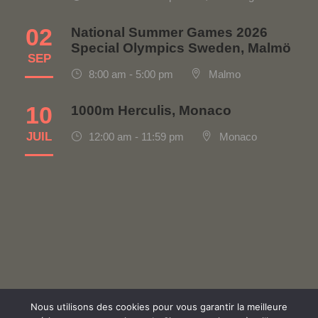
t
02
National Summer Games 2026
s
Special Olympics Sweden, Malmö
SEP
8:00 am - 5:00 pm
Malmo
10
1000m Herculis, Monaco
JUIL
12:00 am - 11:59 pm
Monaco
Nous utilisons des cookies pour vous garantir la meilleure
Politique de confidentialité
|
Contact
|
Made with ♡ by