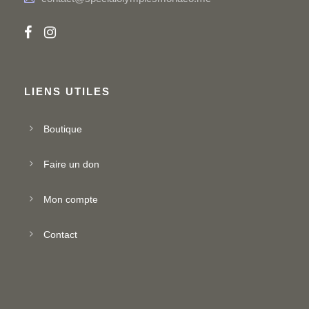
t
n
e
i
m
o
LIENS UTILES
e
n
Boutique
n
d
Faire un don
t
e
Mon compte
v
Contact
u
e