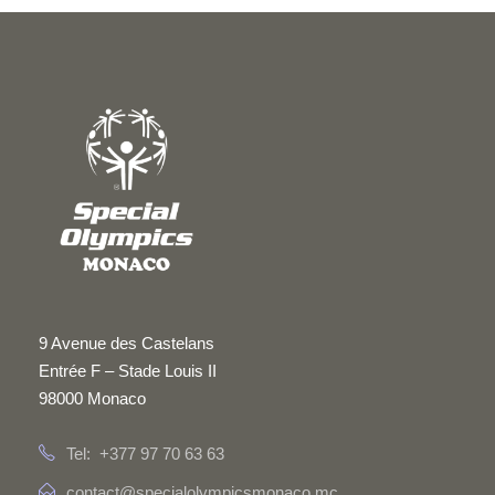
h
o
s
u
e
n
n
e
d
e
d
a
e
t
t
v
e
n
.
u
a
e
v
s
9 Avenue des Castelans
i
Entrée F – Stade Louis II
É
98000 Monaco
g
v
Tel: +377 97 70 63 63
a
è
contact@specialolympicsmonaco.mc