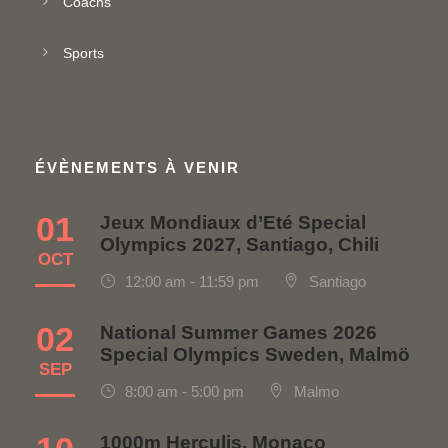
Coachs
Sports
ÉVÈNEMENTS À VENIR
01
Jeux Mondiaux d’Eté Special
Olympics 2027, Santiago, Chili
OCT
12:00 am - 11:59 pm
Santiago
02
National Summer Games 2026
Special Olympics Sweden, Malmö
SEP
8:00 am - 5:00 pm
Malmo
1000m Herculis, Monaco