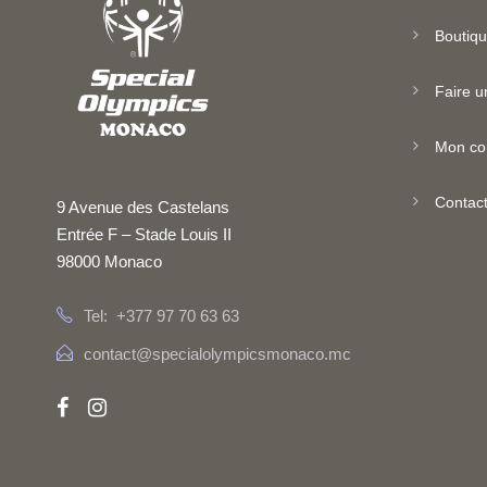
Boutiq
Faire u
Mon co
Contac
9 Avenue des Castelans
Entrée F – Stade Louis II
98000 Monaco
Tel: +377 97 70 63 63
contact@specialolympicsmonaco.mc