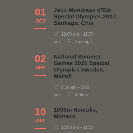
01
Jeux Mondiaux d’Eté
Special Olympics 2027,
OCT
Santiago, Chili
12:00 am - 11:59
pm
Santiago
02
National Summer
Games 2026 Special
SEP
Olympics Sweden,
Malmö
8:00 am - 5:00
pm
Malmo
10
1000m Herculis,
Monaco
JUIL
12:00 am - 11:59