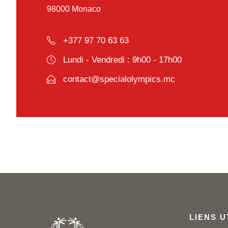
98000 Monaco
+377 97 70 63 63
Lundi - Vendredi : 9h00 - 17h00
contact@specialolympics.mc
LIENS U