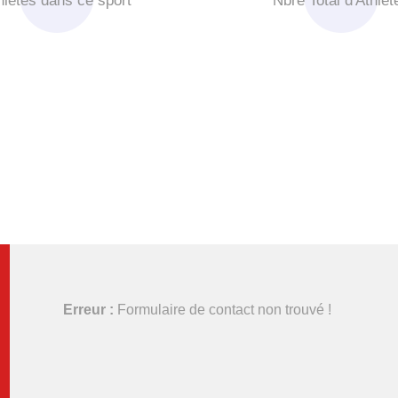
hlètes dans ce sport
Nbre Total d'Athlèt
Erreur :
Formulaire de contact non trouvé !