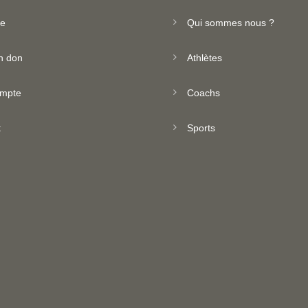
ue
Qui sommes nous ?
n don
Athlètes
mpte
Coachs
t
Sports