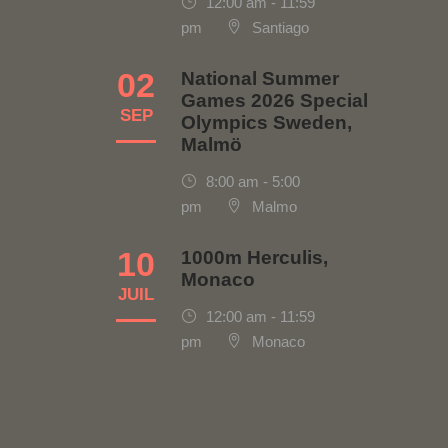
12:00 am - 11:59
pm
Santiago
02
National Summer
Games 2026 Special
SEP
Olympics Sweden,
Malmö
8:00 am - 5:00
pm
Malmo
10
1000m Herculis,
Monaco
JUIL
12:00 am - 11:59
pm
Monaco