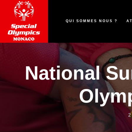
QUI SOMMES NOUS ?
A
National S
Olymp
2