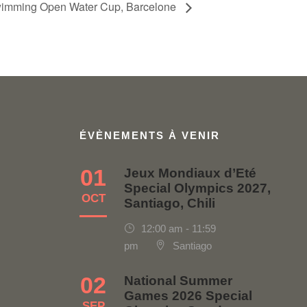
imming Open Water Cup, Barcelone
ÉVÈNEMENTS À VENIR
01
Jeux Mondiaux d’Eté
Special Olympics 2027,
OCT
Santiago, Chili
12:00 am - 11:59
pm
Santiago
02
National Summer
Games 2026 Special
SEP