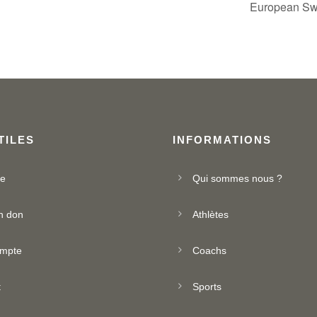
European Sw
TILES
INFORMATIONS
ue
Qui sommes nous ?
n don
Athlètes
mpte
Coachs
t
Sports