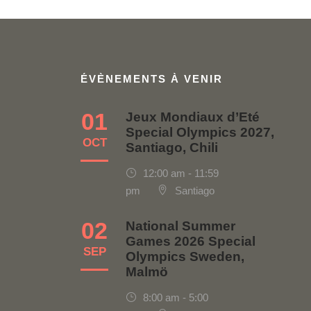
ÉVÈNEMENTS À VENIR
01
Jeux Mondiaux d’Eté
Special Olympics 2027,
OCT
Santiago, Chili
12:00 am - 11:59
pm
Santiago
02
National Summer
Games 2026 Special
SEP
Olympics Sweden,
Malmö
8:00 am - 5:00