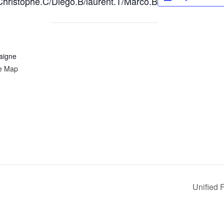
/Christophe.C/Diego.B/laurent.T/Marco.B
daigne
e Map
Unified 