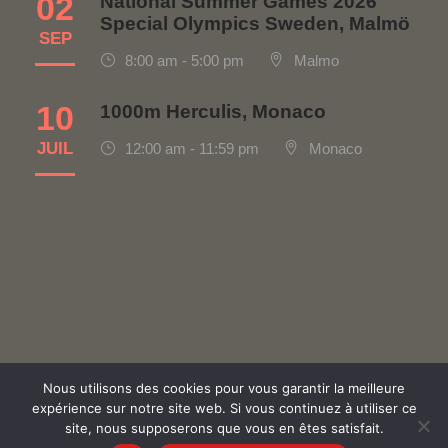
02
National Summer Games 2026
Special Olympics Sweden, Malmö
SEP
8:00 am - 5:00 pm
Malmo
10
1000m Herculis, Monaco
JUIL
12:00 am - 11:59 pm
Monaco
Nous utilisons des cookies pour vous garantir la meilleure
Politique de confidentialité
|
Contact
|
Made with ♡ by
expérience sur notre site web. Si vous continuez à utiliser ce
site, nous supposerons que vous en êtes satisfait.
© Special Olympics Monaco, Tous droits réservés