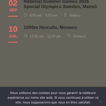
02
National Summer Games 2026
Special Olympics Sweden, Malmö
SEP
8:00 am - 5:00 pm
Malmo
10
1000m Herculis, Monaco
JUIL
12:00 am - 11:59 pm
Monaco
Nous utilisons des cookies pour vous garantir la meilleure
Politique de confidentialité
|
Contact
|
Made with ♡ by
expérience sur notre site web. Si vous continuez à utiliser ce
site, nous supposerons que vous en êtes satisfait.