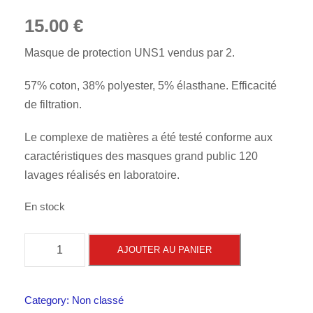
15.00
€
Masque de protection UNS1 vendus par 2.
57% coton, 38% polyester, 5% élasthane. Efficacité
de filtration.
Le complexe de matières a été testé conforme aux
caractéristiques des masques grand public 120
lavages réalisés en laboratoire.
En stock
q
AJOUTER AU PANIER
u
a
n
Category:
Non classé