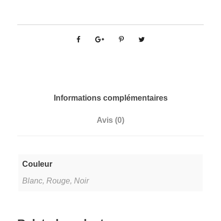
t
i
t
é
d
e
M
a
Informations complémentaires
s
Avis (0)
q
u
e
s
Couleur
x
Blanc, Rouge, Noir
2